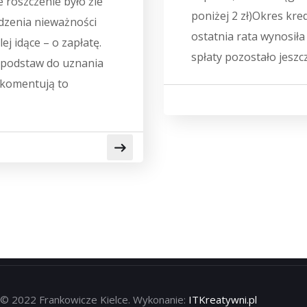
 roszczenie było źle
poniżej 2 zł)Okres kre
rdzenia nieważności
ostatnia rata wynosiła 
j idące – o zapłatę.
spłaty pozostało jeszcze
y podstaw do uznania
 komentują to
 © 2022 Frankowicze Kielce. Wykonanie:
ITKreatywni.pl