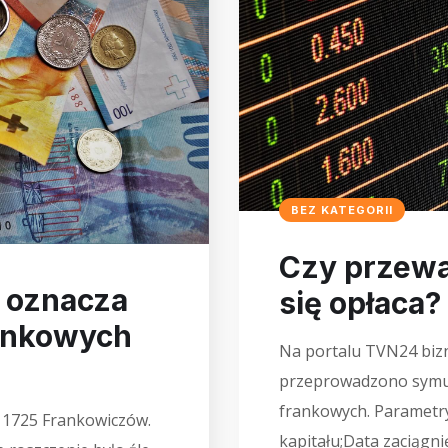
BEZ KATEGORII
Czy przewa
 oznacza
się opłaca?
ankowych
Na portalu TVN24 bizn
przeprowadzono symul
frankowych. Parametry
 1725 Frankowiczów.
kapitału;Data zaciągnię